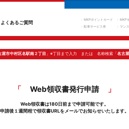
MKPポイントカード
MKP
よくあるご質問
駐車サービス券
マン
古屋市中村区名駅南２丁目
」※丁目まで入力
または 名称検索「
名古
Web領収書発行申請
Web領収書は180日前まで申請可能です。
申請後１週間程で領収書URLをメールでお知らせいたします。