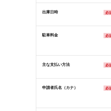
出庫日時
必
駐車料金
必
主な支払い方法
必
申請者氏名（カナ）
必