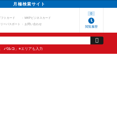
月極
検索
サイト
0
ギフトカード
MKPビジネスカード
スリーパスポート
お問い合わせ
閲覧履歴
屋 パルコ
」※エリアも入力