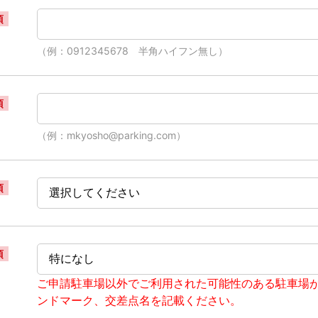
須
（例：0912345678 半角ハイフン無し）
須
（例：mkyosho@parking.com）
須
須
ご申請駐車場以外でご利用された可能性のある駐車場
ンドマーク、交差点名を記載ください。