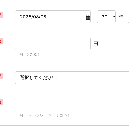
須
時
須
円
（例：3200）
須
須
（例：キョウショウ タロウ）