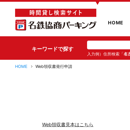
▼
HOME
キーワードで探す
入力例）住所検索「
名
HOME
Web領収書発行申請
Web領収書見本はこちら