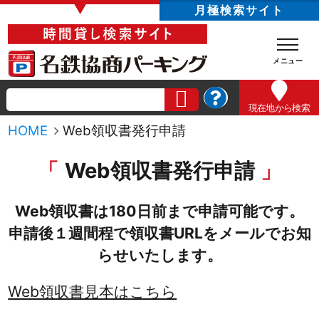
▼
月極検索サイト
現在地
から検索
HOME
Web領収書発行申請
Web領収書発行申請
Web領収書は180日前まで申請可能です。
申請後１週間程で領収書URLをメールでお知
らせいたします。
Web領収書見本はこちら