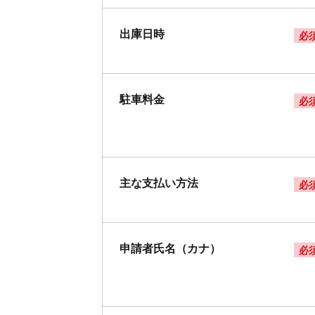
出庫日時
必
駐車料金
必
主な支払い方法
必
申請者氏名（カナ）
必