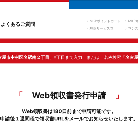
MKPポイントカード
MKP
よくあるご質問
駐車サービス券
マン
古屋市中村区名駅南２丁目
」※丁目まで入力
または 名称検索「
名古
Web領収書発行申請
Web領収書は180日前まで申請可能です。
申請後１週間程で領収書URLをメールでお知らせいたします。