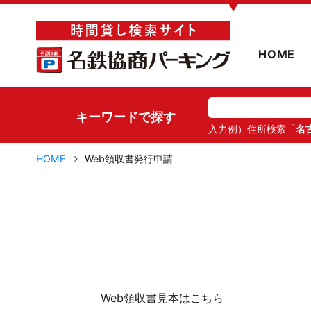
▼
HOME
キーワードで探す
入力例）住所検索「
名
HOME
Web領収書発行申請
Web領収書見本はこちら