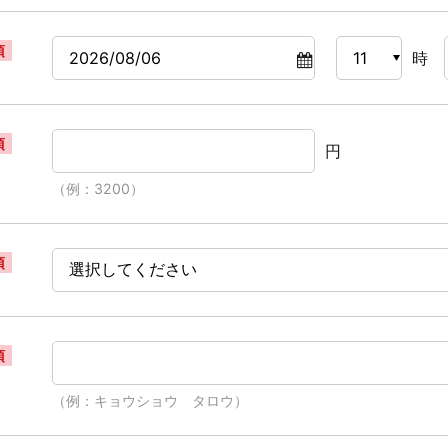
須
時
須
円
（例：3200）
須
須
（例：キョウショウ タロウ）