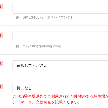
須
（例：0912345678 半角ハイフン無し）
須
（例：mkyosho@parking.com）
須
須
ご申請駐車場以外でご利用された可能性のある駐車場
ンドマーク、交差点名を記載ください。