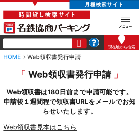
▼
月極検索サイト
現在地
から検索
HOME
Web領収書発行申請
Web領収書発行申請
Web領収書は180日前まで申請可能です。
申請後１週間程で領収書URLをメールでお知
らせいたします。
Web領収書見本はこちら