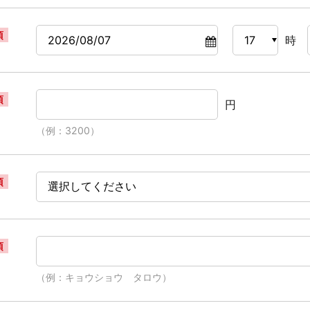
須
時
須
円
（例：3200）
須
須
（例：キョウショウ タロウ）