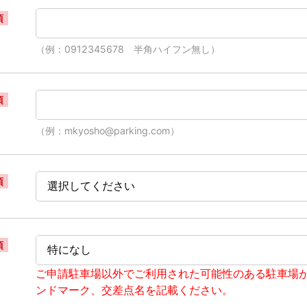
須
（例：0912345678 半角ハイフン無し）
須
（例：mkyosho@parking.com）
須
須
ご申請駐車場以外でご利用された可能性のある駐車場
ンドマーク、交差点名を記載ください。