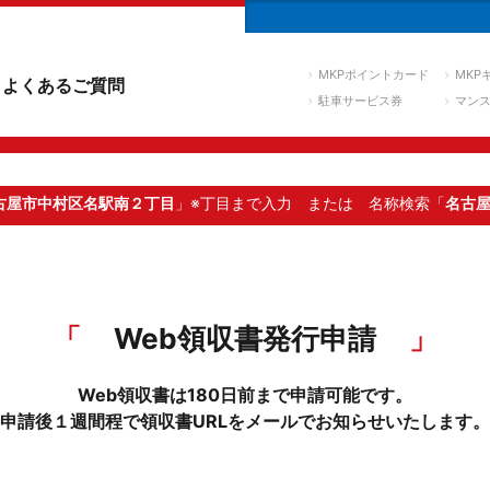
MKPポイントカード
MKP
よくあるご質問
駐車サービス券
マン
古屋市中村区名駅南２丁目
」※丁目まで入力
または 名称検索「
名古
Web領収書発行申請
Web領収書は180日前まで申請可能です。
申請後１週間程で領収書URLをメールでお知らせいたします。