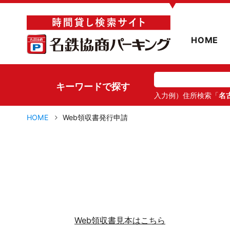
▼
HOME
キーワードで探す
入力例）住所検索「
名
HOME
Web領収書発行申請
Web領収書見本はこちら