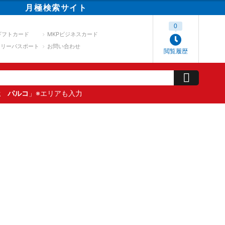
月極
検索
サイト
0
ギフトカード
MKPビジネスカード
スリーパスポート
お問い合わせ
閲覧履歴
屋 パルコ
」※エリアも入力