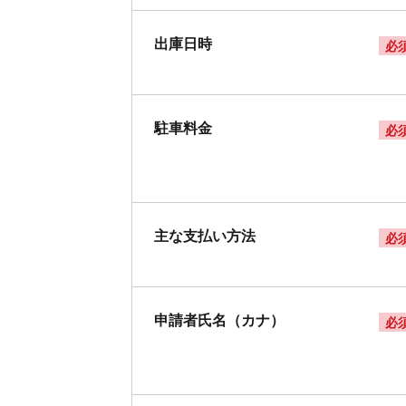
出庫日時
必
駐車料金
必
主な支払い方法
必
申請者氏名（カナ）
必