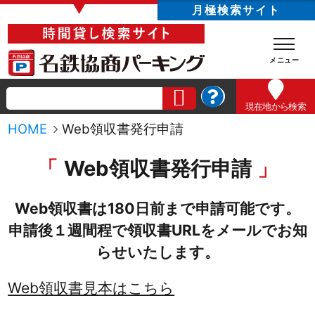
▼
月極検索サイト
現在地
から検索
HOME
Web領収書発行申請
Web領収書発行申請
Web領収書は180日前まで申請可能です。
申請後１週間程で領収書URLをメールでお知
らせいたします。
Web領収書見本はこちら