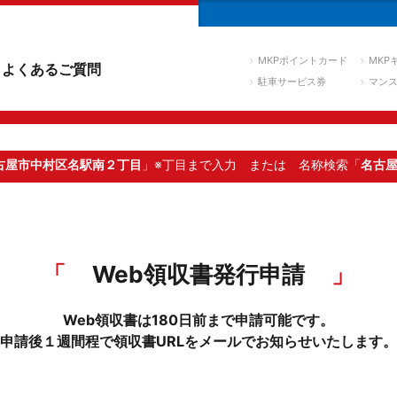
MKPポイントカード
MKP
よくあるご質問
駐車サービス券
マン
古屋市中村区名駅南２丁目
」※丁目まで入力
または 名称検索「
名古
Web領収書発行申請
Web領収書は180日前まで申請可能です。
申請後１週間程で領収書URLをメールでお知らせいたします。