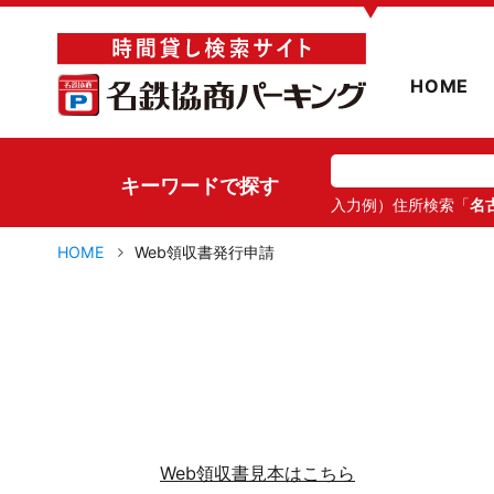
▼
HOME
キーワードで探す
入力例）住所検索「
名
HOME
Web領収書発行申請
Web領収書見本はこちら