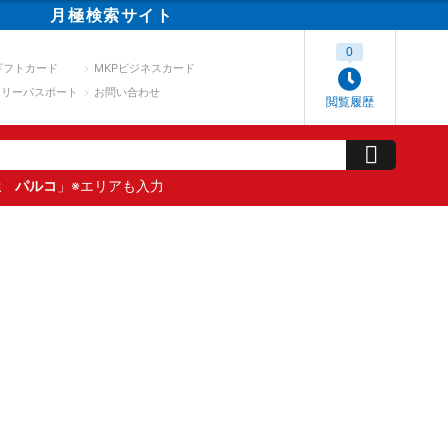
月極
検索
サイト
0
ギフトカード
MKPビジネスカード
スリーパスポート
お問い合わせ
閲覧履歴
屋 パルコ
」※エリアも入力