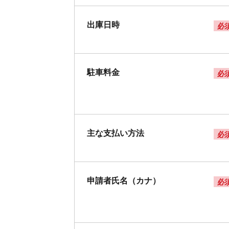
出庫日時
必
駐車料金
必
主な支払い方法
必
申請者氏名（カナ）
必