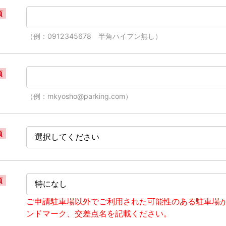
須
（例：0912345678 半角ハイフン無し）
須
（例：mkyosho@parking.com）
須
須
ご申請駐車場以外でご利用された可能性のある駐車場
ンドマーク、交差点名を記載ください。