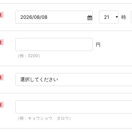
須
時
須
円
（例：3200）
須
須
（例：キョウショウ タロウ）