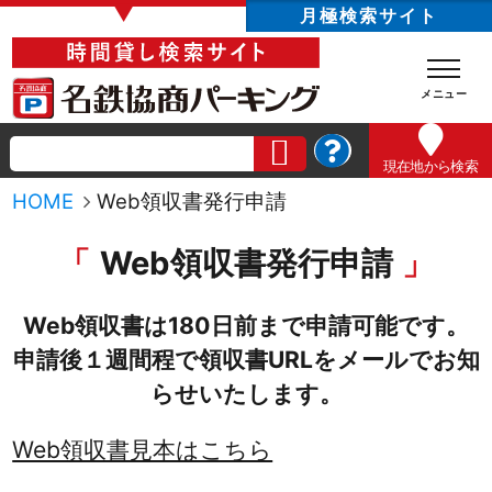
▼
月極検索サイト
現在地
から検索
HOME
Web領収書発行申請
Web領収書発行申請
Web領収書は180日前まで申請可能です。
申請後１週間程で領収書URLをメールでお知
らせいたします。
Web領収書見本はこちら