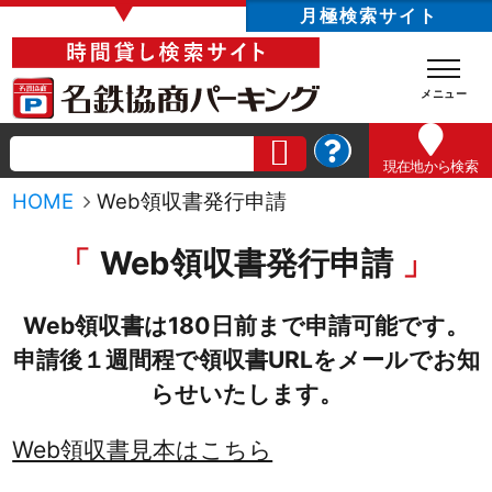
▼
月極検索サイト
現在地
から検索
HOME
Web領収書発行申請
Web領収書発行申請
Web領収書は180日前まで申請可能です。
申請後１週間程で領収書URLをメールでお知
らせいたします。
Web領収書見本はこちら