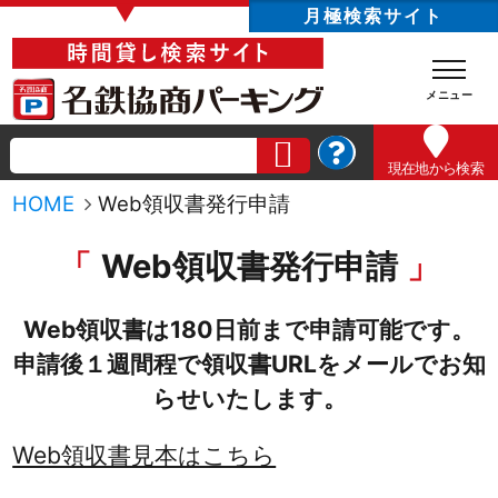
▼
月極検索サイト
現在地
から検索
HOME
Web領収書発行申請
Web領収書発行申請
Web領収書は180日前まで申請可能です。
申請後１週間程で領収書URLをメールでお知
らせいたします。
Web領収書見本はこちら