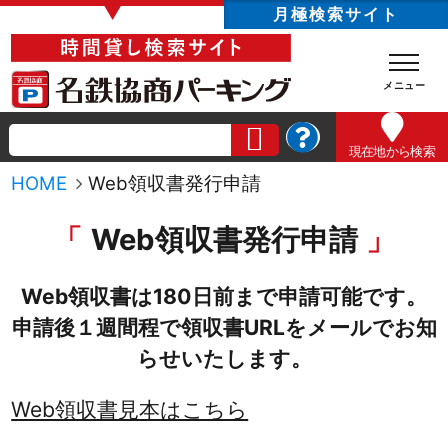
▼
月極検索サイト
現在地
から検索
HOME
Web領収書発行申請
Web領収書発行申請
Web領収書は180日前まで申請可能です。
申請後１週間程で領収書URLをメールでお知
らせいたします。
Web領収書見本はこちら