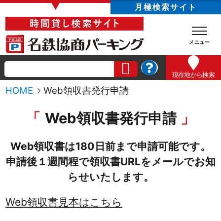
▼
月極検索サイト
現在地
から検索
HOME
Web領収書発行申請
Web領収書発行申請
Web領収書は180日前まで申請可能です。
申請後１週間程で領収書URLをメールでお知
らせいたします。
Web領収書見本はこちら