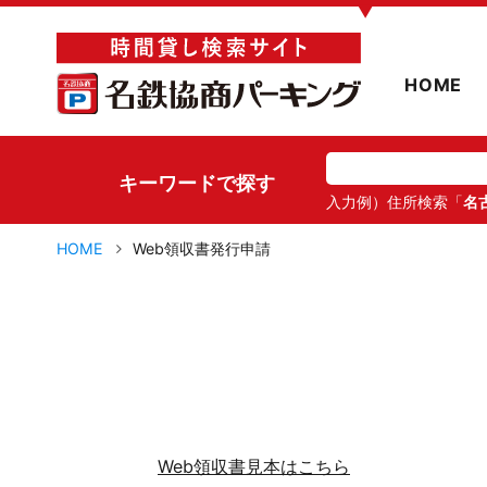
▼
HOME
キーワードで探す
入力例）住所検索「
名
HOME
Web領収書発行申請
Web領収書見本はこちら