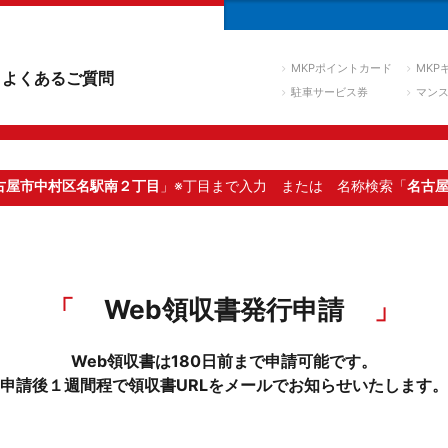
MKPポイントカード
MKP
よくあるご質問
駐車サービス券
マン
古屋市中村区名駅南２丁目
」※丁目まで入力
または 名称検索「
名古
Web領収書発行申請
Web領収書は180日前まで申請可能です。
申請後１週間程で領収書URLをメールでお知らせいたします。