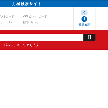
月極
検索
サイト
0
ギフトカード
MKPビジネスカード
スリーパスポート
お問い合わせ
閲覧履歴
屋 パルコ
」※エリアも入力