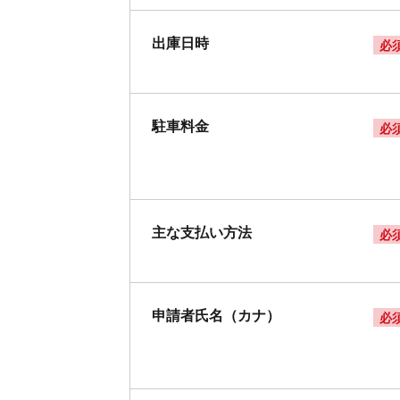
出庫日時
必
駐車料金
必
主な支払い方法
必
申請者氏名（カナ）
必