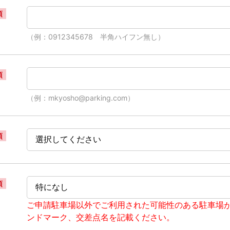
須
（例：0912345678 半角ハイフン無し）
須
（例：mkyosho@parking.com）
須
須
ご申請駐車場以外でご利用された可能性のある駐車場
ンドマーク、交差点名を記載ください。