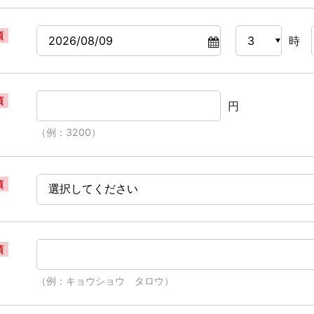
須
時
須
円
（例：3200）
須
須
（例：キョウショウ タロウ）