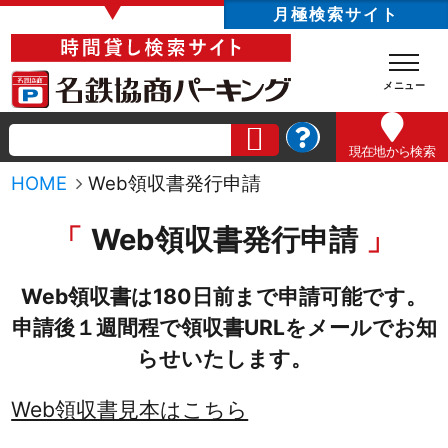
▼
月極検索サイト
現在地
から検索
HOME
Web領収書発行申請
Web領収書発行申請
Web領収書は180日前まで申請可能です。
申請後１週間程で領収書URLをメールでお知
らせいたします。
Web領収書見本はこちら