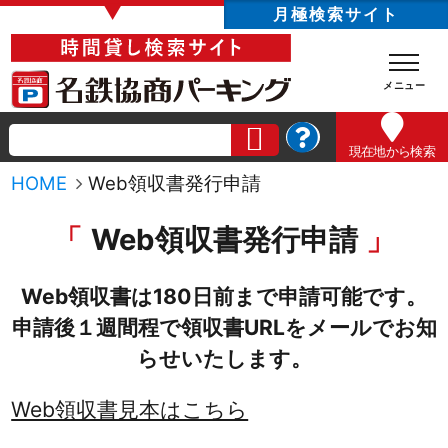
▼
月極検索サイト
現在地
から検索
HOME
Web領収書発行申請
Web領収書発行申請
Web領収書は180日前まで申請可能です。
申請後１週間程で領収書URLをメールでお知
らせいたします。
Web領収書見本はこちら