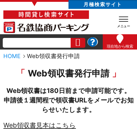
▼
月極検索サイト
現在地
から検索
HOME
Web領収書発行申請
Web領収書発行申請
Web領収書は180日前まで申請可能です。
申請後１週間程で領収書URLをメールでお知
らせいたします。
Web領収書見本はこちら