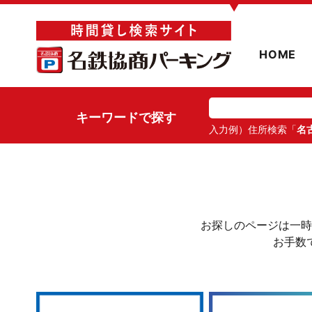
▼
HOME
キーワードで探す
入力例）住所検索「
名
お探しのページは一時
お手数