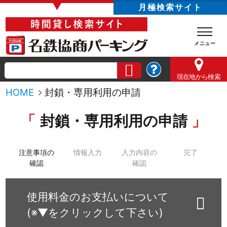
▼
月極検索サイト
現在地
から検索
HOME
封鎖・専用利用の申請
封鎖・専用利用の申請
注意事項の
情報入力
入力内容の
完了
確認
確認
使用料金のお支払いについて
(※▼をクリックして下さい)