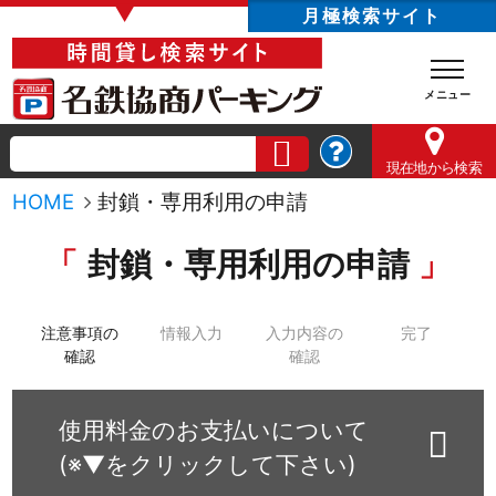
▼
月極検索サイト
現在地
から検索
HOME
封鎖・専用利用の申請
封鎖・専用利用の申請
注意事項の
情報入力
入力内容の
完了
確認
確認
使用料金のお支払いについて
(※▼をクリックして下さい)