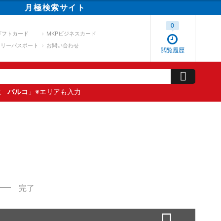
月極
検索
サイト
0
ギフトカード
MKPビジネスカード
スリーパスポート
お問い合わせ
閲覧履歴
屋 パルコ
」※エリアも入力
完了