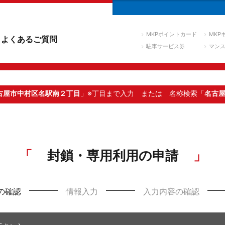
MKPポイントカード
MKP
よくあるご質問
駐車サービス券
マン
古屋市中村区名駅南２丁目
」※丁目まで入力
または 名称検索「
名古
封鎖・専用利用の申請
の確認
情報入力
入力内容の確認