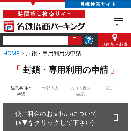
▼
月極検索サイト
現在地
から検索
HOME
封鎖・専用利用の申請
封鎖・専用利用の申請
注意事項の
情報入力
入力内容の
完了
確認
確認
使用料金のお支払いについて
(※▼をクリックして下さい)