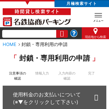
▼
月極検索サイト
現在地
から検索
HOME
封鎖・専用利用の申請
封鎖・専用利用の申請
注意事項の
情報入力
入力内容の
完了
確認
確認
使用料金のお支払いについて
(※▼をクリックして下さい)