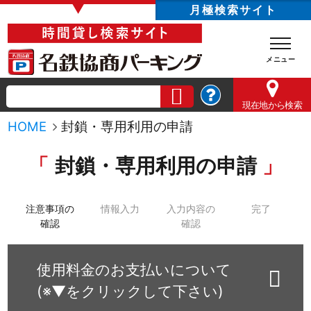
▼
月極検索サイト
現在地
から検索
HOME
封鎖・専用利用の申請
封鎖・専用利用の申請
注意事項の
情報入力
入力内容の
完了
確認
確認
使用料金のお支払いについて
(※▼をクリックして下さい)