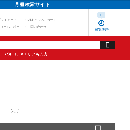
月極
検索
サイト
0
ギフトカード
MKPビジネスカード
スリーパスポート
お問い合わせ
閲覧履歴
屋 パルコ
」※エリアも入力
完了