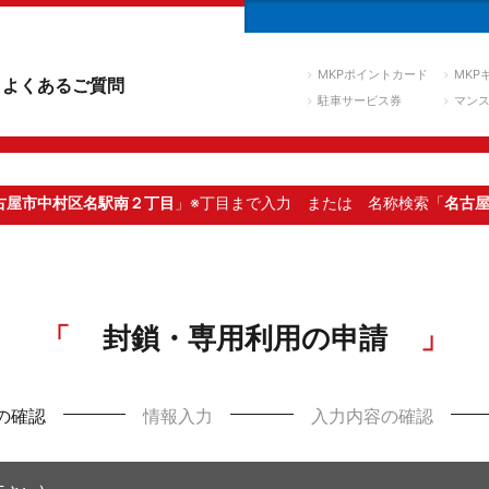
MKPポイントカード
MKP
よくあるご質問
駐車サービス券
マン
古屋市中村区名駅南２丁目
」※丁目まで入力
または 名称検索「
名古
封鎖・専用利用の申請
の確認
情報入力
入力内容の確認