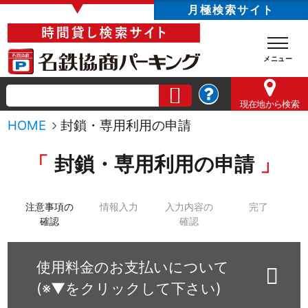
▼
月極検索サイト
現在地
から検索
HOME
封鎖・専用利用の申請
封鎖・専用利用の申請
注意事項の
情報入力
入力内容の
完了
確認
確認
使用料金のお支払いについて
(※▼をクリックして下さい)