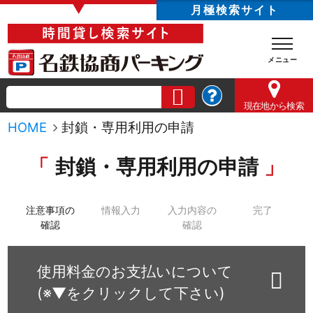
▼
月極検索サイト
現在地
から検索
HOME
封鎖・専用利用の申請
封鎖・専用利用の申請
注意事項の
情報入力
入力内容の
完了
確認
確認
使用料金のお支払いについて
(※▼をクリックして下さい)