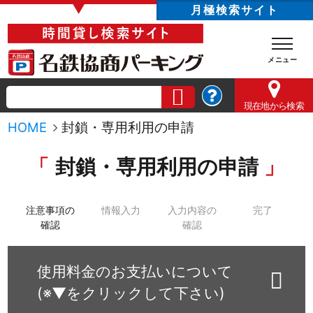
▼
月極検索サイト
現在地
から検索
HOME
封鎖・専用利用の申請
封鎖・専用利用の申請
注意事項の
情報入力
入力内容の
完了
確認
確認
使用料金のお支払いについて
(※▼をクリックして下さい)