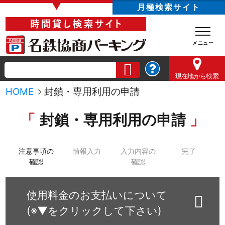
▼
月極検索サイト
現在地
から検索
HOME
封鎖・専用利用の申請
封鎖・専用利用の申請
注意事項の
情報入力
入力内容の
完了
確認
確認
使用料金のお支払いについて
(※▼をクリックして下さい)