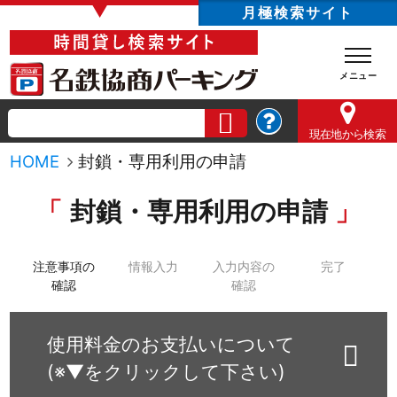
▼
月極検索サイト
現在地
から検索
HOME
封鎖・専用利用の申請
封鎖・専用利用の申請
注意事項の
情報入力
入力内容の
完了
確認
確認
使用料金のお支払いについて
(※▼をクリックして下さい)