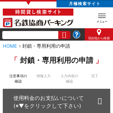
▼
月極検索サイト
現在地
から検索
HOME
封鎖・専用利用の申請
封鎖・専用利用の申請
注意事項の
情報入力
入力内容の
完了
確認
確認
使用料金のお支払いについて
(※▼をクリックして下さい)