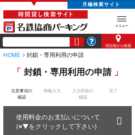
▼
月極検索サイト
現在地
から検索
HOME
封鎖・専用利用の申請
封鎖・専用利用の申請
注意事項の
情報入力
入力内容の
完了
確認
確認
使用料金のお支払いについて
(※▼をクリックして下さい)