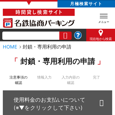
▼
月極検索サイト
現在地
から検索
HOME
封鎖・専用利用の申請
封鎖・専用利用の申請
注意事項の
情報入力
入力内容の
完了
確認
確認
使用料金のお支払いについて
(※▼をクリックして下さい)