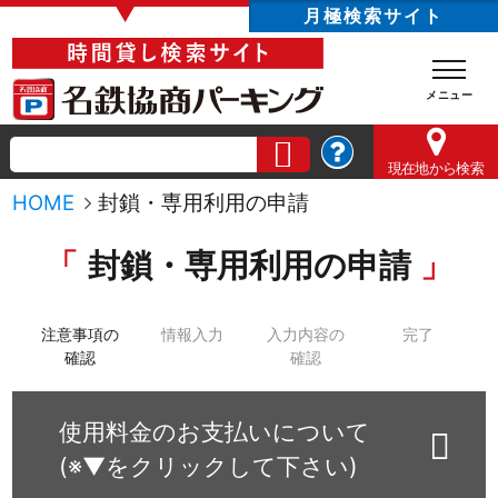
▼
月極検索サイト
現在地
から検索
HOME
封鎖・専用利用の申請
封鎖・専用利用の申請
注意事項の
情報入力
入力内容の
完了
確認
確認
使用料金のお支払いについて
(※▼をクリックして下さい)