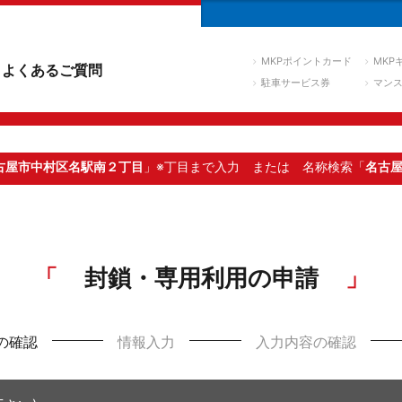
MKPポイントカード
MKP
よくあるご質問
駐車サービス券
マン
古屋市中村区名駅南２丁目
」※丁目まで入力
または 名称検索「
名古
封鎖・専用利用の申請
の確認
情報入力
入力内容の確認