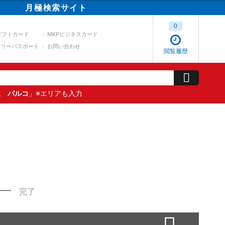
月極
検索
サイト
0
ギフトカード
MKPビジネスカード
スリーパスポート
お問い合わせ
閲覧履歴
屋 パルコ
」※エリアも入力
完了