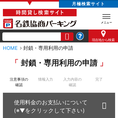
▼
月極検索サイト
現在地
から検索
HOME
封鎖・専用利用の申請
封鎖・専用利用の申請
注意事項の
情報入力
入力内容の
完了
確認
確認
使用料金のお支払いについて
(※▼をクリックして下さい)