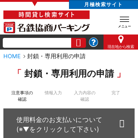
▼
月極検索サイト
現在地
から検索
HOME
封鎖・専用利用の申請
封鎖・専用利用の申請
注意事項の
情報入力
入力内容の
完了
確認
確認
使用料金のお支払いについて
(※▼をクリックして下さい)