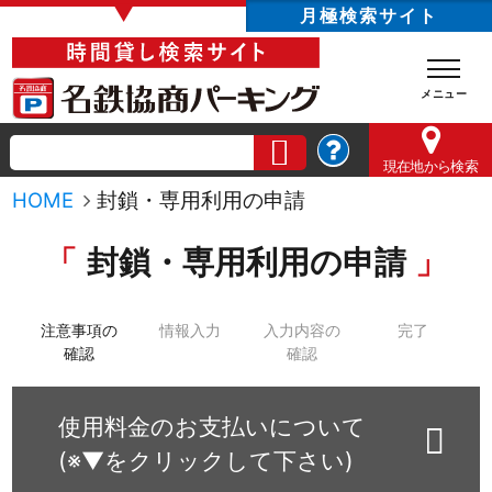
▼
月極検索サイト
現在地
から検索
HOME
封鎖・専用利用の申請
封鎖・専用利用の申請
注意事項の
情報入力
入力内容の
完了
確認
確認
使用料金のお支払いについて
(※▼をクリックして下さい)