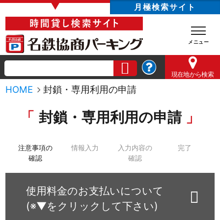
▼
月極検索サイト
現在地
から検索
HOME
封鎖・専用利用の申請
封鎖・専用利用の申請
注意事項の
情報入力
入力内容の
完了
確認
確認
使用料金のお支払いについて
(※▼をクリックして下さい)