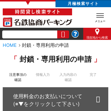
▼
月極検索サイト
現在地
から検索
HOME
封鎖・専用利用の申請
封鎖・専用利用の申請
注意事項の
情報入力
入力内容の
完了
確認
確認
使用料金のお支払いについて
(※▼をクリックして下さい)