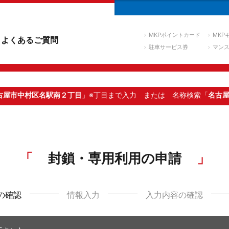
MKPポイントカード
MKP
よくあるご質問
駐車サービス券
マン
古屋市中村区名駅南２丁目
」※丁目まで入力
または 名称検索「
名古
封鎖・専用利用の申請
の確認
情報入力
入力内容の確認