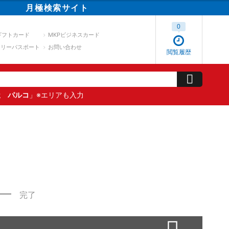
月極
検索
サイト
0
ギフトカード
MKPビジネスカード
スリーパスポート
お問い合わせ
閲覧履歴
屋 パルコ
」※エリアも入力
完了