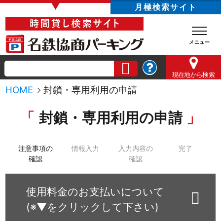
▼
月極検索サイト
現在地
から検索
HOME
封鎖・専用利用の申請
封鎖・専用利用の申請
注意事項の
情報入力
入力内容の
完了
確認
確認
使用料金のお支払いについて
(※▼をクリックして下さい)