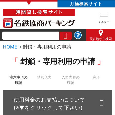
▼
月極検索サイト
現在地
から検索
HOME
封鎖・専用利用の申請
封鎖・専用利用の申請
注意事項の
情報入力
入力内容の
完了
確認
確認
使用料金のお支払いについて
(※▼をクリックして下さい)