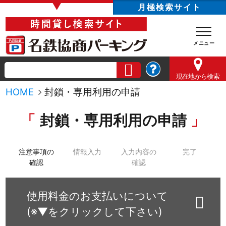
▼
月極検索サイト
現在地
から検索
HOME
封鎖・専用利用の申請
封鎖・専用利用の申請
注意事項の
情報入力
入力内容の
完了
確認
確認
使用料金のお支払いについて
(※▼をクリックして下さい)