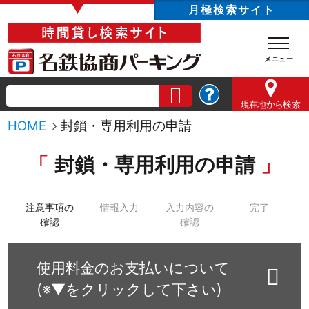
▼
月極検索サイト
現在地
から検索
HOME
封鎖・専用利用の申請
封鎖・専用利用の申請
注意事項の
情報入力
入力内容の
完了
確認
確認
使用料金のお支払いについて
(※▼をクリックして下さい)