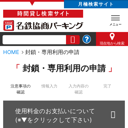
▼
月極検索サイト
現在地
から検索
HOME
封鎖・専用利用の申請
封鎖・専用利用の申請
注意事項の
情報入力
入力内容の
完了
確認
確認
使用料金のお支払いについて
(※▼をクリックして下さい)