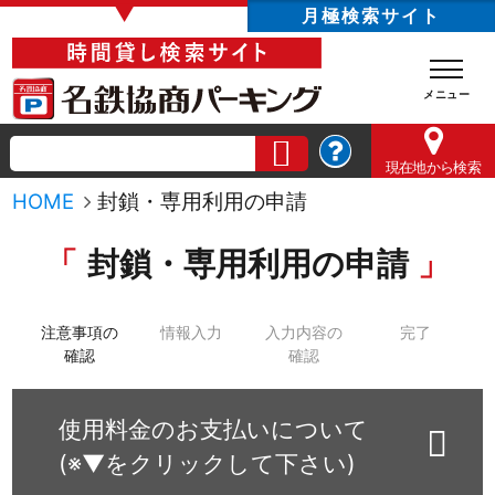
▼
月極検索サイト
現在地
から検索
HOME
封鎖・専用利用の申請
封鎖・専用利用の申請
注意事項の
情報入力
入力内容の
完了
確認
確認
使用料金のお支払いについて
(※▼をクリックして下さい)