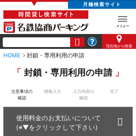
▼
月極検索サイト
現在地
から検索
HOME
封鎖・専用利用の申請
封鎖・専用利用の申請
注意事項の
情報入力
入力内容の
完了
確認
確認
使用料金のお支払いについて
(※▼をクリックして下さい)