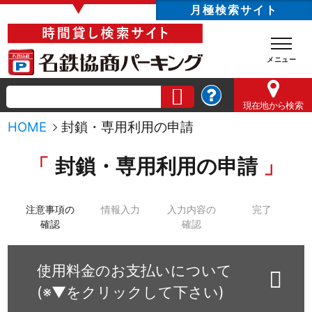
▼
月極検索サイト
現在地
から検索
HOME
封鎖・専用利用の申請
封鎖・専用利用の申請
注意事項の
情報入力
入力内容の
完了
確認
確認
使用料金のお支払いについて
(※▼をクリックして下さい)