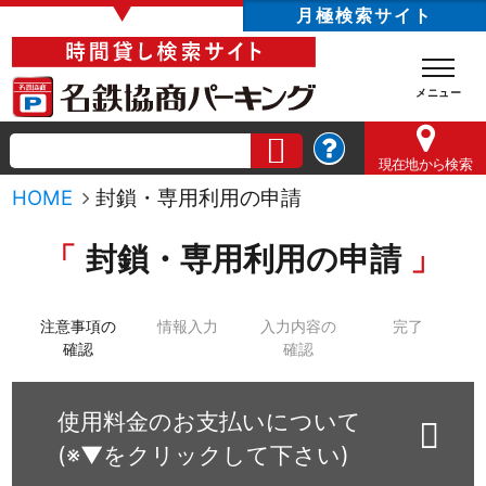
▼
月極検索サイト
現在地
から検索
HOME
封鎖・専用利用の申請
封鎖・専用利用の申請
注意事項の
情報入力
入力内容の
完了
確認
確認
使用料金のお支払いについて
(※▼をクリックして下さい)