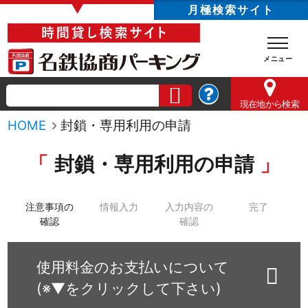
▼
月極検索サイト
現在地
から検索
HOME
封鎖・専用利用の申請
封鎖・専用利用の申請
注意事項の
情報入力
入力内容の
完了
確認
確認
使用料金のお支払いについて
(※▼をクリックして下さい)